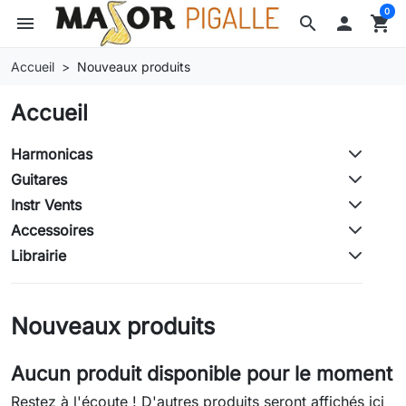
0
menu
search

shopping_cart
Accueil
Nouveaux produits
Accueil
Harmonicas
Guitares
Instr Vents
Accessoires
Librairie
Nouveaux produits
Aucun produit disponible pour le moment
Restez à l'écoute ! D'autres produits seront affichés ici