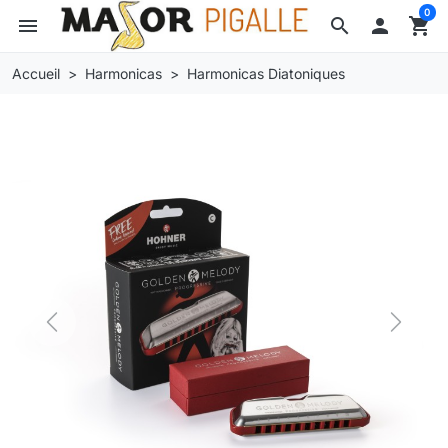
0
menu
search

shopping_cart
Accueil
Harmonicas
Harmonicas Diatoniques
Previous
Next