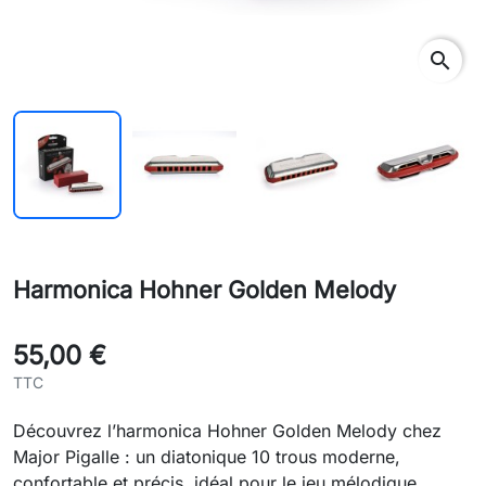
search
Harmonica Hohner Golden Melody
55,00 €
TTC
Découvrez l’harmonica Hohner Golden Melody chez
Major Pigalle : un diatonique 10 trous moderne,
confortable et précis, idéal pour le jeu mélodique.