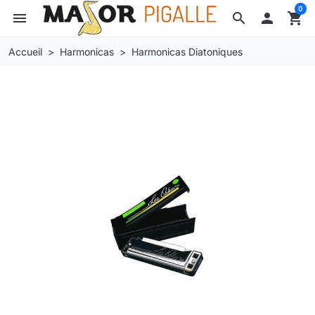
0
menu
search

shopping_cart
Accueil
Harmonicas
Harmonicas Diatoniques